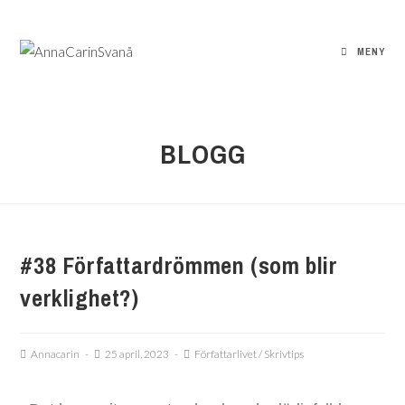
MENY
BLOGG
#38 Författardrömmen (som blir
verklighet?)
Annacarin
25 april, 2023
Författarlivet
/
Skrivtips