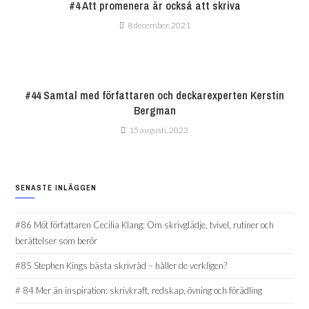
#4 Att promenera är också att skriva
8 december, 2021
#44 Samtal med författaren och deckarexperten Kerstin
Bergman
15 augusti, 2023
SENASTE INLÄGGEN
#86 Möt författaren Cecilia Klang: Om skrivglädje, tvivel, rutiner och
berättelser som berör
#85 Stephen Kings bästa skrivråd – håller de verkligen?
# 84 Mer än inspiration: skrivkraft, redskap, övning och förädling