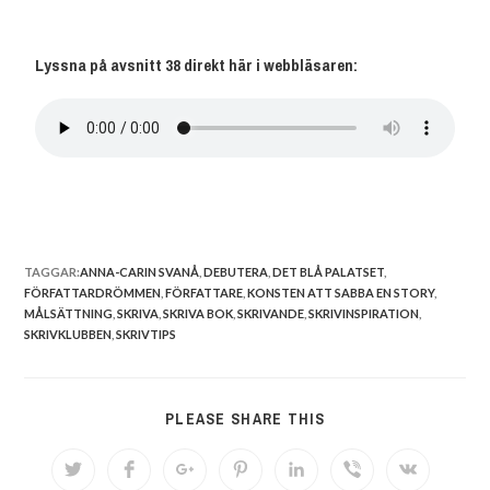
Lyssna på avsnitt 38 direkt här i webbläsaren:
TAGGAR:
ANNA-CARIN SVANÅ
,
DEBUTERA
,
DET BLÅ PALATSET
,
FÖRFATTARDRÖMMEN
,
FÖRFATTARE
,
KONSTEN ATT SABBA EN STORY
,
MÅLSÄTTNING
,
SKRIVA
,
SKRIVA BOK
,
SKRIVANDE
,
SKRIVINSPIRATION
,
SKRIVKLUBBEN
,
SKRIVTIPS
PLEASE SHARE THIS