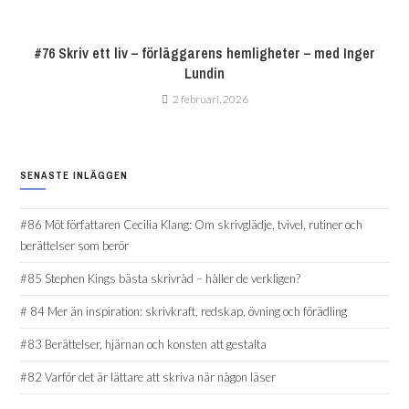
#76 Skriv ett liv – förläggarens hemligheter – med Inger
Lundin
2 februari, 2026
SENASTE INLÄGGEN
#86 Möt författaren Cecilia Klang: Om skrivglädje, tvivel, rutiner och
berättelser som berör
#85 Stephen Kings bästa skrivråd – håller de verkligen?
# 84 Mer än inspiration: skrivkraft, redskap, övning och förädling
#83 Berättelser, hjärnan och konsten att gestalta
#82 Varför det är lättare att skriva när någon läser