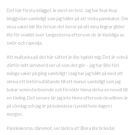
Det här första inlägget är mest en test. Jag har fixat ihop
bloggsidan samtidigt som jag håller på att steka pannkakor. Om
vissa saker blir lite fel kan det beror på att mina fingrar glider
lite för snabbt över tangenterna eftersom de är kladdiga av
smör-och rapsolja.
Att mulitaska på det här sättet är lite typiskt mig. Det är också
därför mitt skrivbord ser ut som det gör – jag har (lite för)
många saker på gång samtidigt! Idag har jag hållit på med att
skriva ett lektörsutlåtande till ett manus samtidigt som jag
bokar semesterboende och försöktr hinna skriva en novell till
en tävling. Det senare lär jag inte hinna eftersom deadlinen är
på söndag och jag är på bokmässa i Lysekil hela dagen i
morgon.
Pannkakorna, däremot, ser läckra ut! (Bara lite brända)