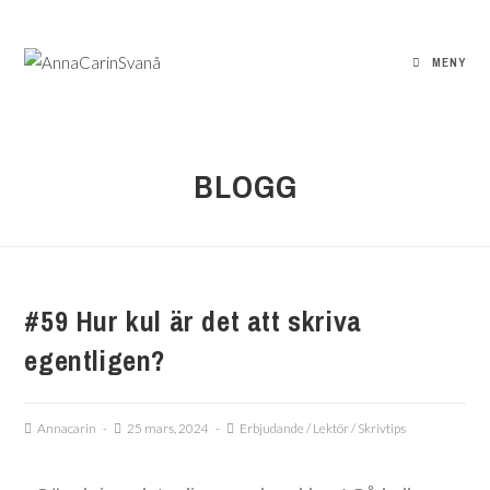
MENY
BLOGG
#59 Hur kul är det att skriva
egentligen?
Annacarin
25 mars, 2024
Erbjudande
/
Lektör
/
Skrivtips