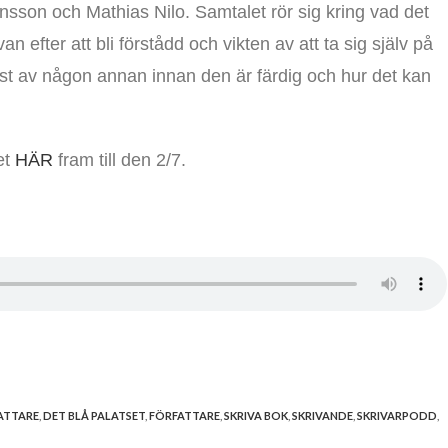
nsson och Mathias Nilo. Samtalet rör sig kring vad det
 efter att bli förstådd och vikten av att ta sig själv på
i läst av någon annan innan den är färdig och hur det kan
et
HÄR
fram till den 2/7.
ATTARE
,
DET BLÅ PALATSET
,
FÖRFATTARE
,
SKRIVA BOK
,
SKRIVANDE
,
SKRIVARPODD
,