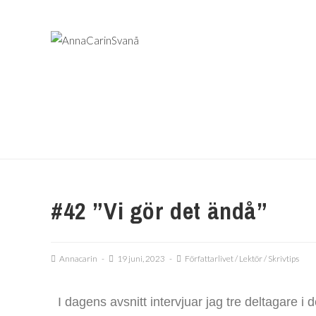
#42 ”Vi gör det ändå”
Annacarin
19 juni, 2023
Författarlivet
/
Lektör
/
Skrivtips
I dagens avsnitt intervjuar jag tre deltagare i