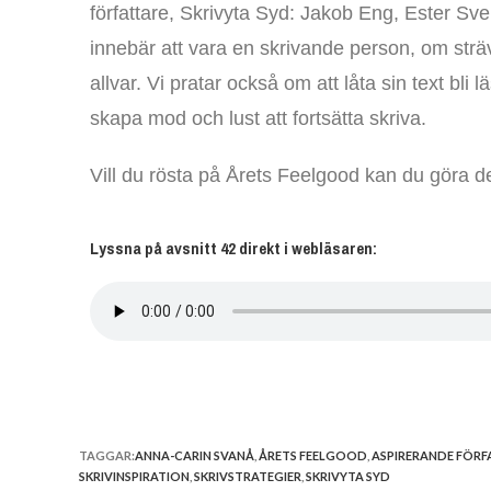
författare, Skrivyta Syd: Jakob Eng, Ester Sve
innebär att vara en skrivande person, om strävan
allvar. Vi pratar också om att låta sin text bl
skapa mod och lust att fortsätta skriva.
Vill du rösta på Årets Feelgood kan du göra d
Lyssna på avsnitt 42 direkt i webläsaren:
TAGGAR:
ANNA-CARIN SVANÅ
,
ÅRETS FEELGOOD
,
ASPIRERANDE FÖRF
SKRIVINSPIRATION
,
SKRIVSTRATEGIER
,
SKRIVYTA SYD