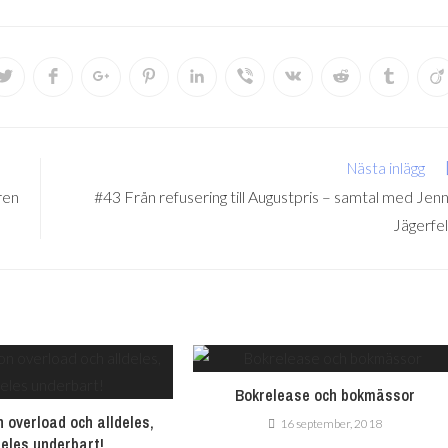
Nästa inlägg
ren
#43 Från refusering till Augustpris – samtal med Jen
Jägerfe
Bokrelease och bokmässor
n overload och alldeles,
16 september, 2018
deles underbart!