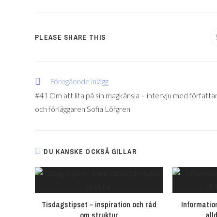
PLEASE SHARE THIS
Föregående inlägg
#41 Om att lita på sin magkänsla – intervju med författa
och förläggaren Sofia Löfgren
DU KANSKE OCKSÅ GILLAR
Tisdagstipset – inspiration och råd
Informatio
om struktur
all