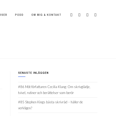
RSER
PODD
OM MIG & KONTAKT
SENASTE INLÄGGEN
#86 Möt författaren Cecilia Klang: Om skrivglädje,
tvivel, rutiner och berättelser som berör
#85 Stephen Kings bästa skrivråd – håller de
verkligen?