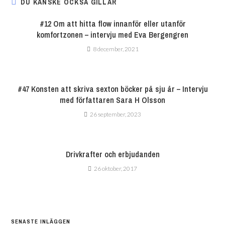
DU KANSKE OCKSÅ GILLAR
#12 Om att hitta flow innanför eller utanför
komfortzonen – intervju med Eva Bergengren
8 december, 2021
#47 Konsten att skriva sexton böcker på sju år – Intervju
med författaren Sara H Olsson
26 september, 2023
Drivkrafter och erbjudanden
26 oktober, 2017
SENASTE INLÄGGEN