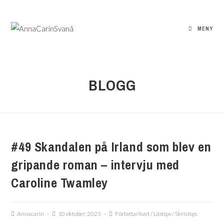
MENY
BLOGG
#49 Skandalen på Irland som blev en
gripande roman – intervju med
Caroline Twamley
Annacarin
10 oktober, 2023
Författarlivet
/
Lästips
/
Skrivtips