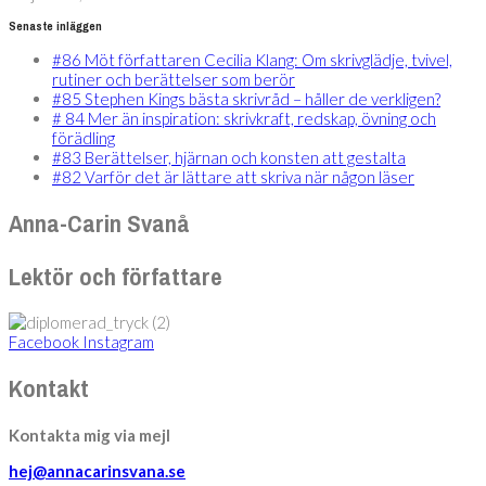
Senaste inläggen
#86 Möt författaren Cecilia Klang: Om skrivglädje, tvivel,
rutiner och berättelser som berör
#85 Stephen Kings bästa skrivråd – håller de verkligen?
# 84 Mer än inspiration: skrivkraft, redskap, övning och
förädling
#83 Berättelser, hjärnan och konsten att gestalta
#82 Varför det är lättare att skriva när någon läser
Anna-Carin Svanå
Lektör och författare
Facebook
Instagram
Kontakt
Kontakta mig via mejl
hej@annacarinsvana.se