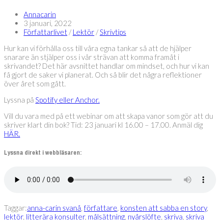
Annacarin
3 januari, 2022
Författarlivet
/
Lektör
/
Skrivtips
Hur kan vi förhålla oss till våra egna tankar så att de hjälper
snarare än stjälper oss i vår strävan att komma framåt i
skrivandet? Det här avsnittet handlar om mindset, och hur vi kan
få gjort de saker vi planerat. Och så blir det några reflektioner
över året som gått.
Lyssna på
Spotify eller Anchor.
Vill du vara med på ett webinar om att skapa vanor som gör att du
skriver klart din bok? Tid: 23 januari kl 16.00 – 17.00. Anmäl dig
HÄR.
Lyssna direkt i webbläsaren:
Taggar:
anna-carin svanå
,
författare
,
konsten att sabba en story
,
lektör
,
litterära konsulter
,
målsättning
,
nyårslöfte
,
skriva
,
skriva