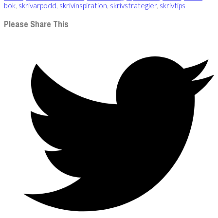
bok
,
skrivarpodd
,
skrivinspiration
,
skrivstrategier
,
skrivtips
Please Share This