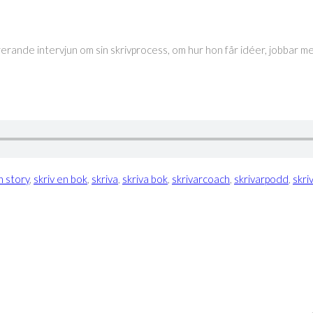
rande intervjun om sin skrivprocess, om hur hon får idéer, jobbar me
n story
,
skriv en bok
,
skriva
,
skriva bok
,
skrivarcoach
,
skrivarpodd
,
skri