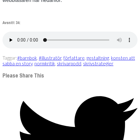
webbläsaren här nedanför:
Avsnitt 34:
Taggar:
#barnbok
,
#illustratör
,
författare
,
gestaltning
,
konsten att
sabba en story
,
normkritik
,
skrivarpodd
,
skrivstrategier
Please Share This