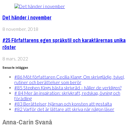
Det händer i november
8 november, 2018
#25 Författarens egen språkstil och karaktärernas unika
röster
8 mars, 2022
Senaste inläggen
#86 Möt författaren Cecilia Klang: Om skrivglädje, tvivel,
rutiner och berättelser som berör
#85 Stephen Kings bästa skrivråd – håller de verkligen?
# 84 Mer än inspiration: skrivkraft, redskap, övning och
förädling
#83 Berättelser, hjärnan och konsten att gestalta
#82 Varför det är lättare att skriva när någon läser
Anna-Carin Svanå