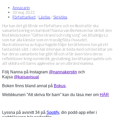
Annacarin
10 maj, 2022
Författarlivet
/
Lästips
/
Skrivtips
Hur kan det gå till när en författare och en illustratör ska
samarbeta kring en barnbok? Nanna van Berlekom har skrivit den
finstämda boken ”Glitterstrand och rutig sorg” om åttaåriga Lo
som har alla känslor som en trasslig fläta i huvudet.
Illustrationerna av Kajsa Hagelin följer berättelsens ton på ett
fantastiskt sätt. I den här intervjun är båda med och berättar om
hur deras samarbete har gått till och vi får även höra deras
reflektioner kring normkritik, gestaltning, berättarperspektiv och
att skildra ett barns upplevelse av en utbränd mamma.
Följ Nanna på Instagram
@nannakerstin
och
Kajsa
@kajsavisual
Boken finns bland annat på
Bokus
.
Webbkursen ”Att skriva för barn” kan du läsa mer om
HÄR
Lyssna på avsnitt 34 på
Spotify,
din podd-app eller i